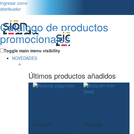
Ingresar como
distribuidor
Catálogo de productos
promocionales
Toggle main menu visibility
NOVEDADES
Últimos productos añadidos
VA-1203
VA-1203
Alcancia piggy max
Bolígrafo mini Dwell