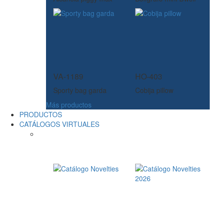
VA-1189
HO-403
Sporty bag garda
Cobija pillow
Más productos
PRODUCTOS
CATÁLOGOS VIRTUALES