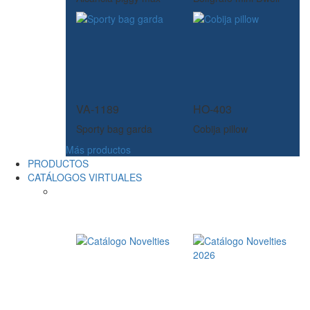
VA-1189
HO-403
Sporty bag garda
Cobija pillow
Más productos
PRODUCTOS
CATÁLOGOS VIRTUALES