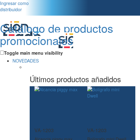
Ingresar como
distribuidor
Catálogo de productos
promocionales
Toggle main menu visibility
NOVEDADES
Últimos productos añadidos
VA-1203
VA-1203
Alcancia piggy max
Bolígrafo mini Dwell