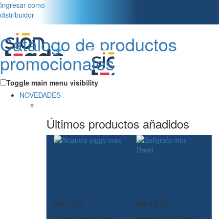
Ingresar como
distribuidor
Catálogo de productos
promocionales
Toggle main menu visibility
NOVEDADES
Últimos productos añadidos
VA-1203
VA-1203
Alcancia piggy max
Bolígrafo mini Dwell