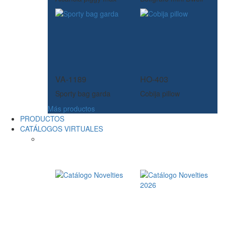
VA-1189
HO-403
Sporty bag garda
Cobija pillow
Más productos
PRODUCTOS
CATÁLOGOS VIRTUALES