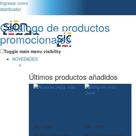
Ingresar como
distribuidor
Catálogo de productos
promocionales
Toggle main menu visibility
NOVEDADES
Últimos productos añadidos
VA-1203
VA-1203
Alcancia piggy max
Bolígrafo mini Dwell