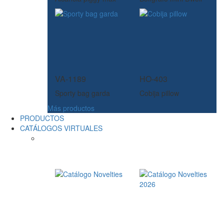
VA-1189
HO-403
Sporty bag garda
Cobija pillow
Más productos
PRODUCTOS
CATÁLOGOS VIRTUALES