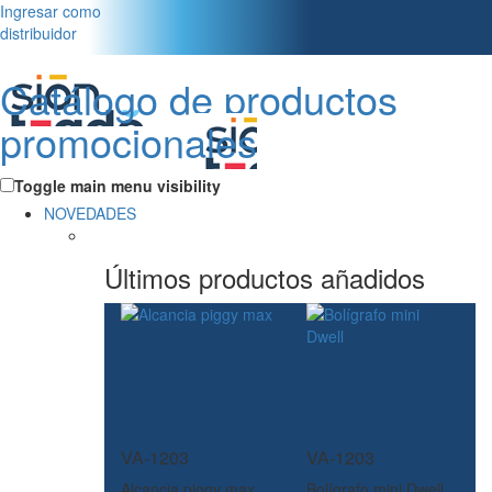
Ingresar como
distribuidor
Catálogo de productos
promocionales
Toggle main menu visibility
NOVEDADES
Últimos productos añadidos
VA-1203
VA-1203
Alcancia piggy max
Bolígrafo mini Dwell