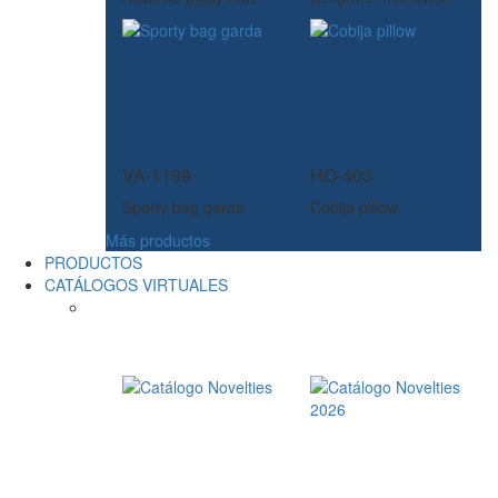
VA-1189
HO-403
Sporty bag garda
Cobija pillow
Más productos
PRODUCTOS
CATÁLOGOS VIRTUALES